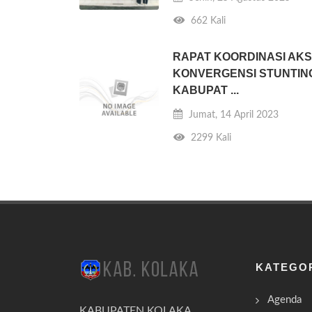
662 Kali
RAPAT KOORDINASI AKS
KONVERGENSI STUNTIN
KABUPAT ...
Jumat, 14 April 2023
2299 Kali
KATEGO
Agenda
KABUPATEN KOLAKA.