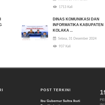
1713 Kali
I
DINAS KOMUNIKASI DAN
G
INFORMATIKA KABUPATEN
KOLAKA ...
Selasa, 31 Desember 2024
937 Kali
RI
POST TERKINI
2
PE
Ibu Gubernur Sultra Ikuti
INI