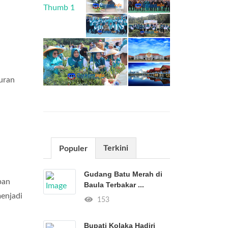
uran
Terkini
Populer
Gudang Batu Merah di
ban
Baula Terbakar ...
menjadi
153
Bupati Kolaka Hadiri