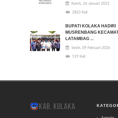
Kamis, 26 Januari 2023
2823 Kali
BUPATI KOLAKA HADIRI
MUSRENBANG KECAMA
LATAMBAG ...
Senin, 09 Februari 2026
519 Kali
KATEGO
Agenda