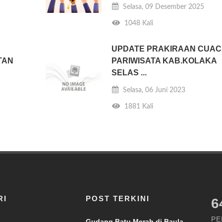
Selasa, 09 Desember 2025
1048 Kali
UPDATE PRAKIRAAN CUAC
TAN
PARIWISATA KAB.KOLAKA
SELAS ...
Selasa, 06 Juni 2023
1881 Kali
RI
POST TERKINI
7
PE
Gudang Batu Merah di Baula