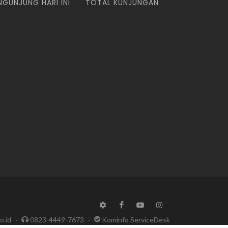
NGUNJUNG HARI INI
TOTAL KUNJUNGAN
o.id
·
0823-4449-7673
·
Kominfo ServiceDesk