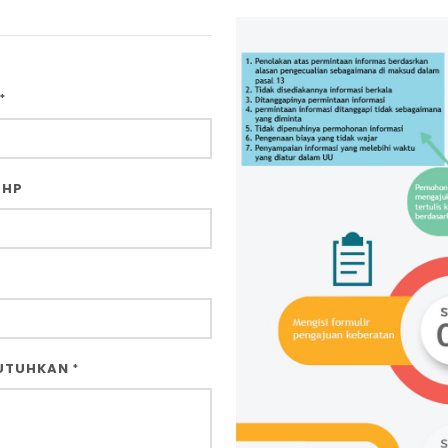
*
 HP
BUTUHKAN
*