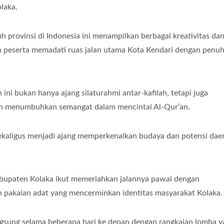
laka.
ruh provinsi di Indonesia ini menampilkan berbagai kreativitas da
 peserta memadati ruas jalan utama Kota Kendari dengan penu
ni bukan hanya ajang silaturahmi antar-kafilah, tetapi juga
 menumbuhkan semangat dalam mencintai Al-Qur’an.
ekaligus menjadi ajang memperkenalkan budaya dan potensi dae
upaten Kolaka ikut memeriahkan jalannya pawai dengan
 pakaian adat yang mencerminkan identitas masyarakat Kolaka.
ngsung selama beberapa hari ke depan dengan rangkaian lomba y