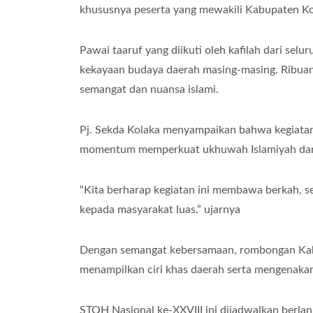
khususnya peserta yang mewakili Kabupaten Ko
Pawai taaruf yang diikuti oleh kafilah dari selu
kekayaan budaya daerah masing-masing. Ribuan
semangat dan nuansa islami.
Pj. Sekda Kolaka menyampaikan bahwa kegiatan i
momentum memperkuat ukhuwah Islamiyah dan
“Kita berharap kegiatan ini membawa berkah, s
kepada masyarakat luas.” ujarnya
Dengan semangat kebersamaan, rombongan Kab
menampilkan ciri khas daerah serta mengenakan
STQH Nasional ke-XXVIII ini dijadwalkan berla