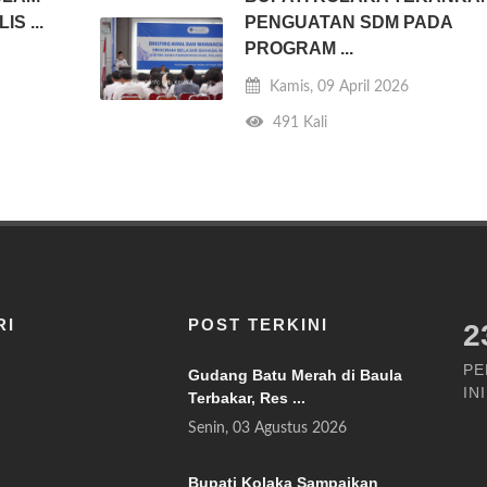
S ...
PENGUATAN SDM PADA
PROGRAM ...
Kamis, 09 April 2026
491 Kali
RI
POST TERKINI
2
PE
Gudang Batu Merah di Baula
INI
Terbakar, Res ...
Senin, 03 Agustus 2026
Bupati Kolaka Sampaikan