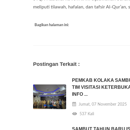
meliputi tilawah, hafalan, dan tafsir Al-Qur’an,
Bagikan halaman ini:
Postingan Terkait :
PEMKAB KOLAKA SAMB
TIM VISITASI KETERBU
INFO ...
Jumat, 07 November 2025
537 Kali
SAMBUT TAHUN BARU I