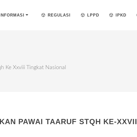
INFORMASI
REGULASI
LPPD
IPKD
 Ke Xxviii Tingkat Nasional
AN PAWAI TAARUF STQH KE-XXVII