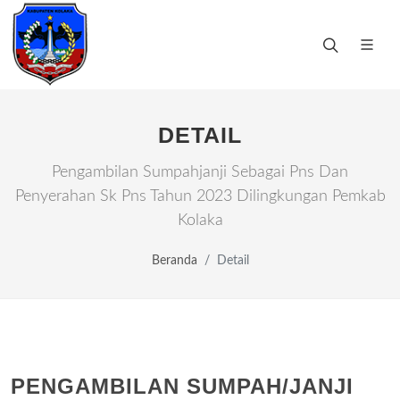
DETAIL
Pengambilan Sumpahjanji Sebagai Pns Dan
Penyerahan Sk Pns Tahun 2023 Dilingkungan Pemkab
Kolaka
Beranda
Detail
PENGAMBILAN SUMPAH/JANJI