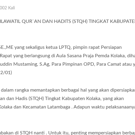
002 Kali
TILAWATIL QUR`AN DAN HADITS (STQH) TINGKAT KABUPAT
SE.,ME yang sekaligus ketua LPTQ, pimpin rapat Persiapan
apat yang berlangsung di Aula Sasana Praja Pemda Kolaka, diha
fuddin Mustaming, S.Ag, Para Pimpinan OPD, Para Camat atau 
12/01)
n dalam rangka memantapkan berbagai hal yang akan dipersiapka
r’an dan Hadis (STQH) Tingkat Kabupaten Kolaka, yang akan
 Kolaka dan Kecamatan Latambaga . Adapun waktu pelaksanaany
bakan di STQH nanti . Untuk itu, penting mempersiapkan berbag