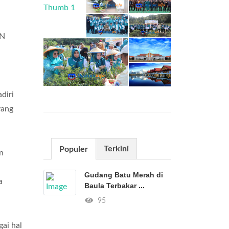
EN
diri
yang
Terkini
Populer
n
Gudang Batu Merah di
a
Baula Terbakar ...
95
ai hal