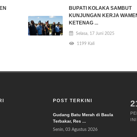
EN
BUPATI KOLAKA SAMBUT
KUNJUNGAN KERJA WAME
KETENAG ...
Selasa, 17 Juni 2025
1199 Kali
RI
POST TERKINI
2
PE
Gudang Batu Merah di Baula
INI
Terbakar, Res ...
Senin, 03 Agustus 2026