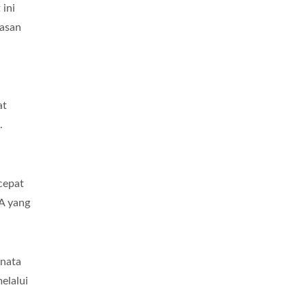
ini
wasan
at
.
cepat
RA yang
enata
elalui