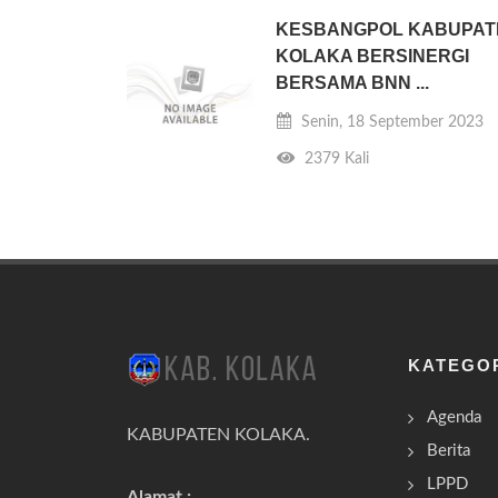
KESBANGPOL KABUPAT
KOLAKA BERSINERGI
BERSAMA BNN ...
Senin, 18 September 2023
2379 Kali
KATEGO
Agenda
KABUPATEN KOLAKA.
Berita
LPPD
Alamat :