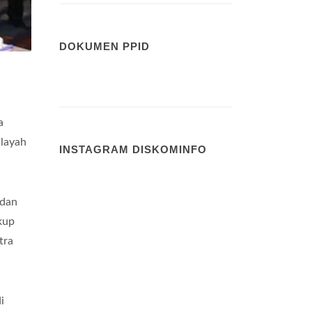
DOKUMEN PPID
a
ilayah
INSTAGRAM DISKOMINFO
adan
kup
tra
i