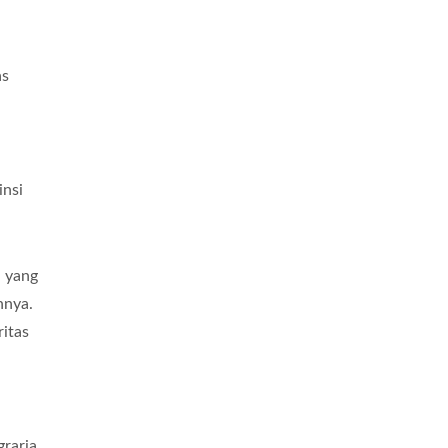
as
insi
, yang
nnya.
ritas
graria