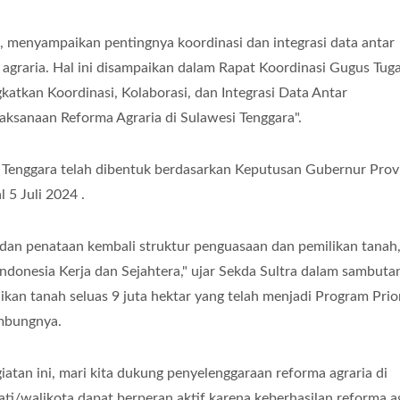
ra, menyampaikan pentingnya koordinasi dan integrasi data antar
agraria. Hal ini disampaikan dalam Rapat Koordinasi Gugus Tug
tkan Koordinasi, Kolaborasi, dan Integrasi Data Antar
ksanaan Reforma Agraria di Sulawesi Tenggara".
 Tenggara telah dibentuk berdasarkan Keputusan Gubernur Prov
 5 Juli 2024 .
dan penataan kembali struktur penguasaan dan pemilikan tanah
ndonesia Kerja dan Sejahtera," ujar Sekda Sultra dalam sambuta
an tanah seluas 9 juta hektar yang telah menjadi Program Prio
mbungnya.
atan ini, mari kita dukung penyelenggaraan reforma agraria di
ati/walikota dapat berperan aktif karena keberhasilan reforma a