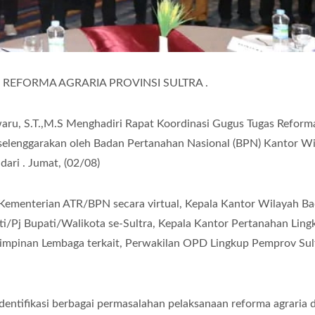
REFORMA AGRARIA PROVINSI SULTRA .
waru, S.T.,M.S Menghadiri Rapat Koordinasi Gugus Tugas Reform
diselenggarakan oleh Badan Pertanahan Nasional (BPN) Kantor W
dari . Jumat, (02/08)
a Kementerian ATR/BPN secara virtual, Kepala Kantor Wilayah B
ti/Pj Bupati/Walikota se-Sultra, Kepala Kantor Pertanahan Ling
Pimpinan Lembaga terkait, Perwakilan OPD Lingkup Pemprov Sul
ntifikasi berbagai permasalahan pelaksanaan reforma agraria d