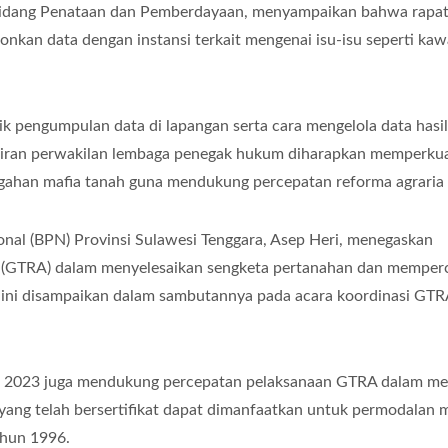
a Bidang Penataan dan Pemberdayaan, menyampaikan bahwa rapat 
kan data dengan instansi terkait mengenai isu-isu seperti ka
ik pengumpulan data di lapangan serta cara mengelola data hasil
adiran perwakilan lembaga penegak hukum diharapkan memperku
egahan mafia tanah guna mendukung percepatan reforma agraria 
nal (BPN) Provinsi Sulawesi Tenggara, Asep Heri, menegaskan
a (GTRA) dalam menyelesaikan sengketa pertanahan dan memper
Hal ini disampaikan dalam sambutannya pada acara koordinasi GT
un 2023 juga mendukung percepatan pelaksanaan GTRA dalam m
yang telah bersertifikat dapat dimanfaatkan untuk permodalan m
ahun 1996.