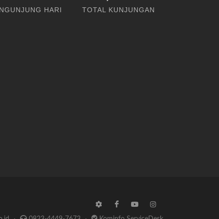
NGUNJUNG HARI
TOTAL KUNJUNGAN
o.id
·
0823-4449-7673
·
Kominfo ServiceDesk